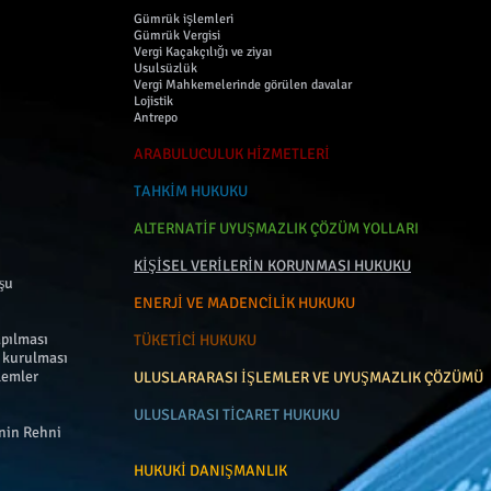
Gümrük işlemleri
Gümrük Vergisi
Vergi Kaçakçılığı ve ziyaı
Usulsüzlük
Vergi Mahkemelerinde görülen davalar
Lojistik
Antrepo
ARABULUCULUK HİZMETLERİ
TAHKİM HUKUKU
ALTERNATİF UYUŞMAZLIK ÇÖZÜM YOLLARI
KİŞİSEL VERİLERİN KORUNMASI HUKUKU
şu
ENERJİ VE MADENCİLİK HUKUKU
apılması
TÜKETİCİ HUKUKU
n kurulması
şlemler
ULUSLARARASI İŞLEMLER VE UYUŞMAZLIK ÇÖZÜMÜ
ULUSLARASI TİCARET HUKUKU
inin Rehni
HUKUKİ DANIŞMANLIK