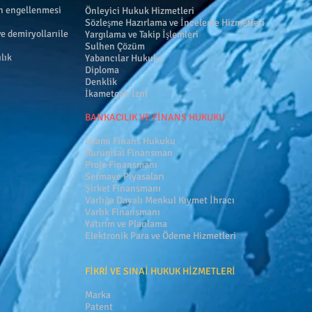
ın engellenmesi
Önleyici Hukuk Hizmetleri
Sözleşme Hazırlama ve İnceleme Hizmetleri
ve demiryollarıile
Yargılama ve Takip İşlemleri
Sulhen Çözüm
lık
Yabancılar Hukuku
Diploma
Denklik
İkametgah İzni
BANKACILIK VE FİNANS HUKUKU
İslami Finans Hukuku
Kurumsal Finansman
Proje Finansmanı
Sermaye Piyasaları
Şirket Finansmanı
Varlığa Dayalı Menkul Kıymet İhracı
Varlık Finansmanı
Yatırım ve Planlama
Elektronik Para ve Ödeme Hizmetleri
FİKRİ VE SINAİ HUKUK HİZMETLERİ
Marka
Patent