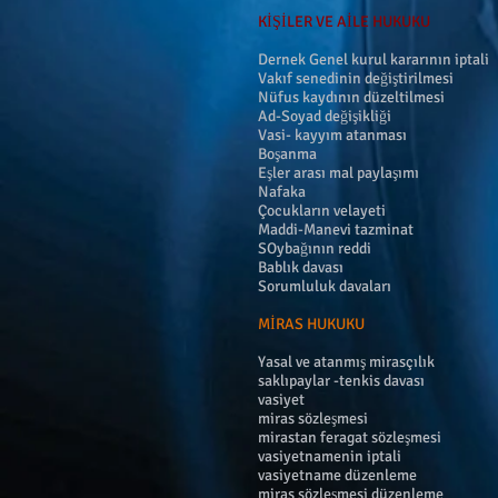
​KİŞİLER VE AİLE HUKUKU
Dernek Genel kurul kararının iptali
Vakıf senedinin değiştirilmesi
Nüfus kaydının düzeltilmesi
Ad-Soyad değişikliği
Vasi- kayyım atanması
Boşanma
Eşler arası mal paylaşımı
Nafaka
Çocukların velayeti
Maddi-Manevi tazminat
SOybağının reddi
Bablık davası
Sorumluluk davaları
MİRAS HUKUKU
Yasal ve atanmış mirasçılık
saklıpaylar -tenkis davası
vasiyet
miras sözleşmesi
mirastan feragat sözleşmesi
vasiyetnamenin iptali
vasiyetname düzenleme
miras sözleşmesi düzenleme