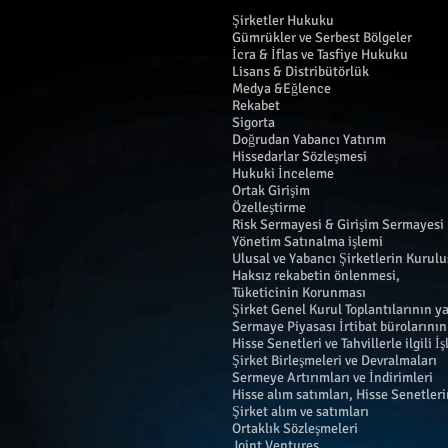
Şirketler Hukuku
Gümrükler ve Serbest Bölgeler
İcra & İflas ve Tasfiye Hukuku
Lisans & Distribütörlük
Medya &Eğlence
Rekabet
Sigorta
Doğrudan Yabancı Yatırım
Hissedarlar Sözleşmesi
Hukuki İnceleme
Ortak Girişim
Özelleştirme
Risk Sermayesi & Girişim Sermayesi
Yönetim Satınalma işlemi
Ulusal ve Yabancı Şirketlerin Kurulu
Haksız rekabetin önlenmesi,
Tüketicinin Korunması
Şirket Genel Kurul Toplantılarının y
Sermaye Piyasası İrtibat bürolarını
Hisse Senetleri ve Tahvillerle ilgili İ
Şirket Birleşmeleri ve Devralmaları
Sermeye Artırımları ve İndirimleri
Hisse alım satımları, Hisse Senetler
Şirket alım ve satımları
Ortaklık Sözleşmeleri
Joint Ventures