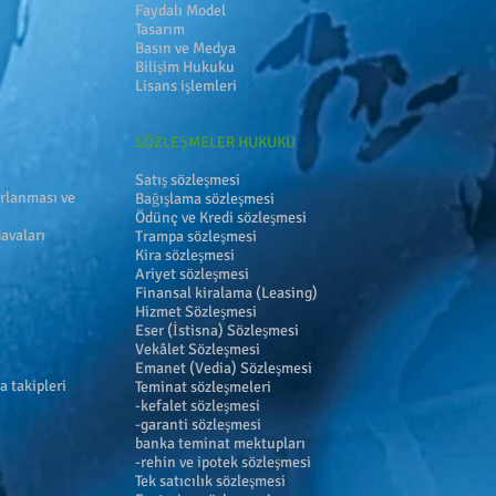
Faydalı Model
Tasarım
Basın ve Medya
Bilişim Hukuku
Lisans işlemleri
SÖZLEŞMELER HUKUKU
Satış sözleşmesi
ırlanması ve
Bağışlama sözleşmesi
Ödünç ve Kredi sözleşmesi
avaları
Trampa sözleşmesi
Kira sözleşmesi
Ariyet sözleşmesi
Finansal kiralama (Leasing)
Hizmet Sözleşmesi
Eser (İstisna) Sözleşmesi
Vekâlet Sözleşmesi
Emanet (Vedia) Sözleşmesi
a takipleri
Teminat sözleşmeleri
-kefalet sözleşmesi
-garanti sözleşmesi
banka teminat mektupları
-rehin ve ipotek sözleşmesi
Tek satıcılık sözleşmesi