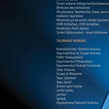
Ticari sırların kötüye kullanılmasın
Birleşme devralmalarda
Uluslararası Taşımacılık, hava, kara 
malların taşınması
Müşterek ya da multi-model taşımacı
CMR ihtilafları, FCR ihtilafları
Ortaklığın feshi davası
Şirket bölünmeleri - kısmi bölünme
TAŞINMAZ HUKUKU
Kamulaştırma -Elatma Hukuku
Gayrimenkul ve İnşaat Hukuku
FIDIC Sözleşmeleri
Gayrimenkul Finansmanı
Gayrimenkul Hukuki İnceleme
İmar Hukuku
İnşaat & Mimarlık
Tapu İşlemleri
Tapu İptali
Sınırlı ayni haklar
intifa hakkı
şerhler
İpotek
Paylaştırma (taksim) Hukuku