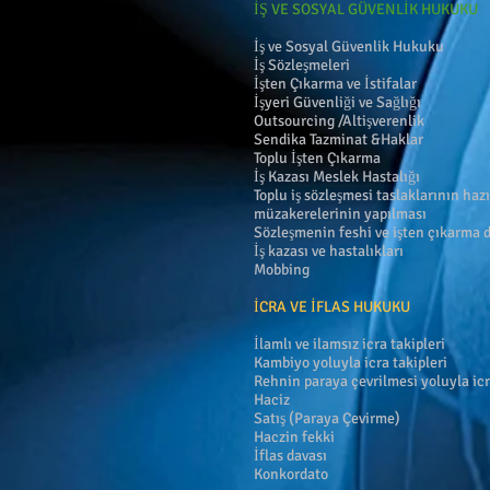
İŞ VE SOSYAL GÜVENLİK HUKUKU
İş ve Sosyal Güvenlik Hukuku
İş Sözleşmeleri
İşten Çıkarma ve İstifalar
İşyeri Güvenliği ve Sağlığı
Outsourcing /Altişverenlik
Sendika Tazminat &Haklar
Toplu İşten Çıkarma
İş Kazası Meslek Hastalığı
Toplu iş sözleşmesi taslaklarının haz
müzakerelerinin yapılması
Sözleşmenin feshi ve işten çıkarma d
İş kazası ve hastalıkları
Mobbing
İCRA VE İFLAS HUKUKU
İlamlı ve ilamsız icra takipleri
Kambiyo yoluyla icra takipleri
Rehnin paraya çevrilmesi yoluyla icr
Haciz
Satış (Paraya Çevirme)
Haczin fekki
İflas davası
Konkordato