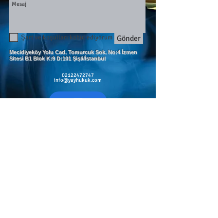
Şart ve koşulları kabul ediyorum
Gönder
Mecidiyeköy Yolu Cad. Tomurcuk Sok. No:4 İzmen
Sitesi B1 Blok K:9 D:101 Şişli/İstanbul
02122472747
info@yayhukuk.com